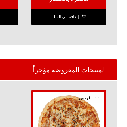
إضافة إلى السلة
المنتجات المعروضة مؤخراً
١٠.٠٠
ر.س