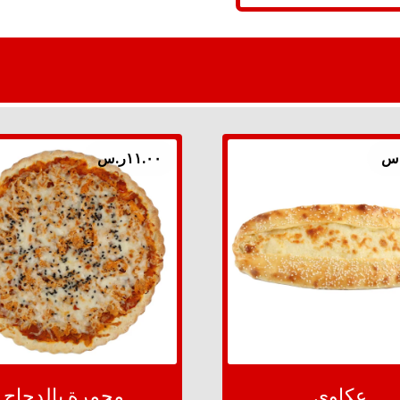
س
١١.٠٠
ر.س
عكاوي
محمرة بالدجاج