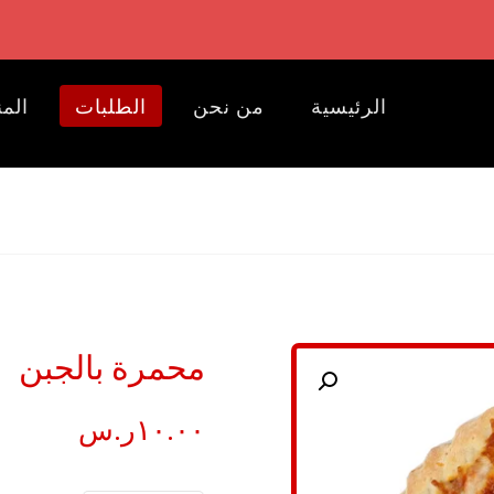
الرئيسية
من نحن
الطلبات
المن
محمرة بالجبن
تكبير الصورة
١٠.٠٠
ر.س