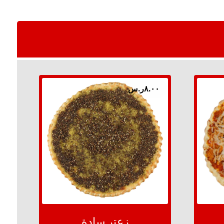
٨.٠٠
ر.س
زعتر سادة