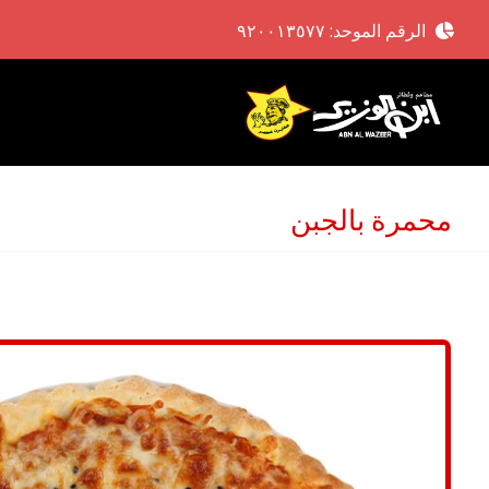
الرقم الموحد: ٩٢٠٠١٣٥٧٧
محمرة بالجبن