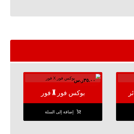
٣٥.٠٠
ر.س
ر
بوكس فور X فور
إضافة إلى السلة