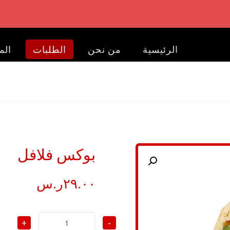
الرئيسية
من نحن
الطلبات
الم
بوكس فلافل
تكبير الصورة
٢٩.٠٠
ر.س
+
-