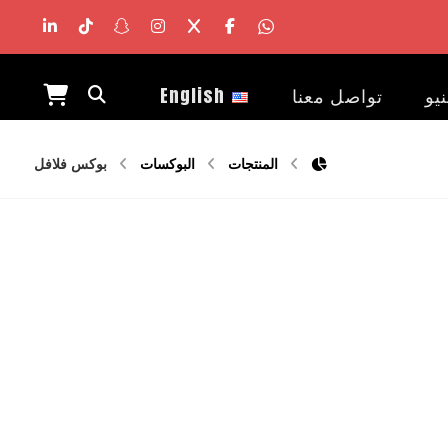
نيو
تواصل معنا
English
المنتجات
البوكسات
بوكس فلافل