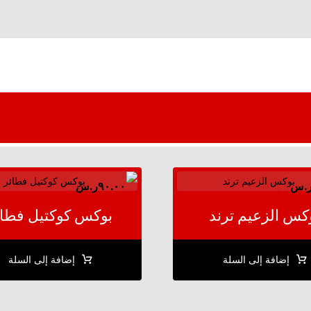
.س
٩٠.٠٠
ر.س
كس الزعيم ترند
بوكس كوكتيل فطائ
إضافة إلى السلة
إضافة إلى السلة