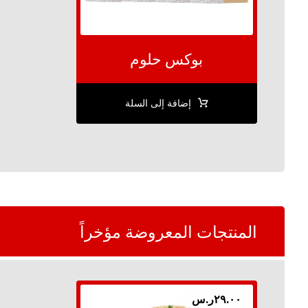
بوكس حلوم
إضافة إلى السلة
المنتجات المعروضة مؤخراً
٢٩.٠٠
ر.س