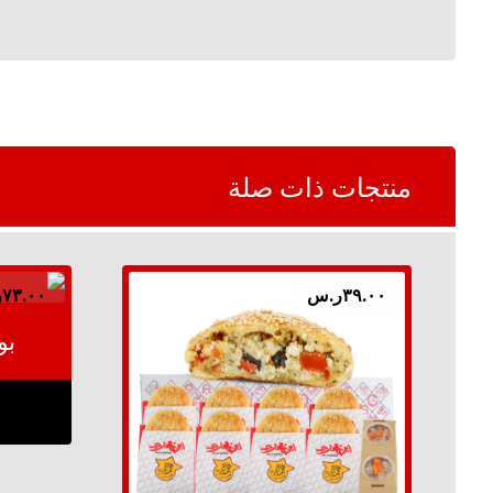
منتجات ذات صلة
٣٩.٠٠
ر.س
٧٣.٠٠
ر
بو