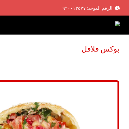
الرقم الموحد: ٩٢٠٠١٣٥٧٧
بوكس فلافل