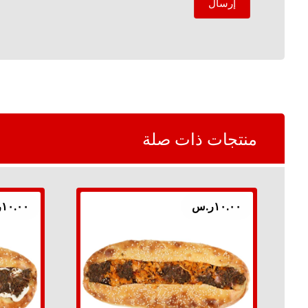
إرسال
منتجات ذات صلة
١٠.٠٠
ر.س
١٠.٠٠
ر