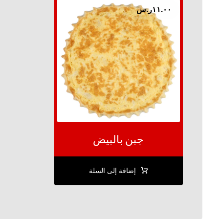
١١.٠٠
ر.س
جبن بالبيض
إضافة إلى السلة