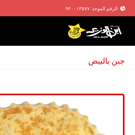
الرقم الموحد: ٩٢٠٠١٣٥٧٧
جبن بالبيض