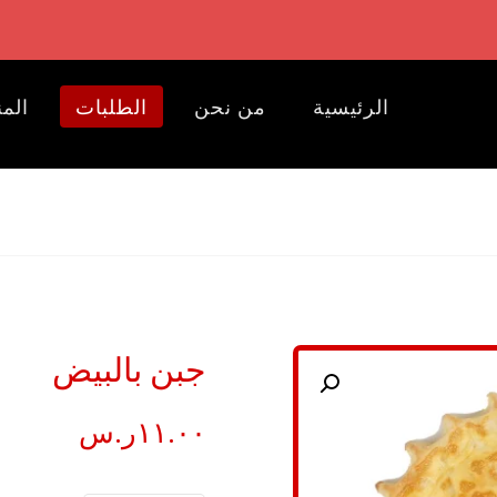
الرئيسية
من نحن
الطلبات
المن
جبن بالبيض
تكبير الصورة
١١.٠٠
ر.س