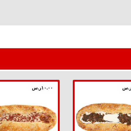
.س
١٠.٠٠
ر.س