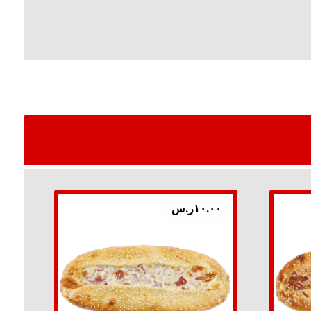
١٠.٠٠
ر.س