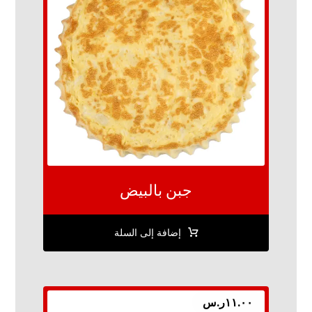
جبن بالبيض
إضافة إلى السلة
١١.٠٠
ر.س