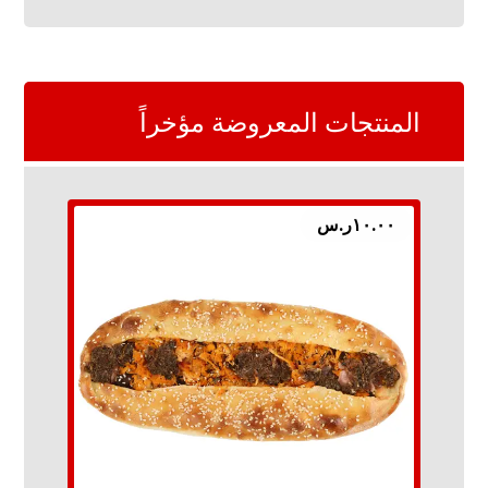
المنتجات المعروضة مؤخراً
١٠.٠٠
ر.س