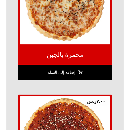
محمرة بالجبن
إضافة إلى السلة
٧.٠٠
ر.س