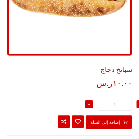
سبانخ دجاج
١٠.٠٠
ر.س
+
إضافة إلى السلة