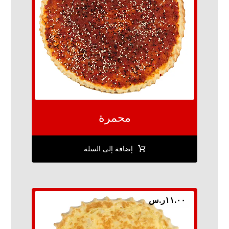
محمرة
إضافة إلى السلة
١١.٠٠
ر.س